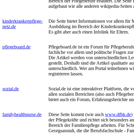
Bereich der Pflegeberufe erläutert. Die Seite 
aufgebaut wie alle anderen wikipedia-Seiten 
kinderkrankenpflege-
Die Seite bietet Informationen vor allem für 
netz.de
Ausbildung im Bereich der Kinderkrankenpf
Es gibt aber auch einen Infolink für Eltern.
pflegeboard.de
Pflegeboard.de ist ein Forum für Pflegeberuf
fachliche vor allem und politische Fragen zur
Die Artikel werden von unterschiedlichen Leu
gestellt. Deshalb sind die Artikel qualitativ a
unterschiedlich. Wer am Portal teilnehmen wi
registrieren lassen.
sozial.de
Sozial.de ist eine interaktiver Plattform, die
allen sozialen Bereichen (also auch Pflegeberu
bietet auch ein Forum, Erfahrungsberichte un
familyhealthnurse.de
Diese Seite kommt (wie auch
www.dfbk.de
)
der Pflegekräfte und richtet sich besonders 
Bereich der Familienpflege arbeiten. Für Sch
Georgsanstalt, die die Berufsfachschule - Fa