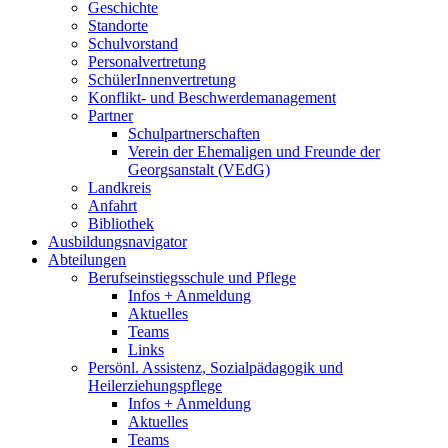
Geschichte
Standorte
Schulvorstand
Personalvertretung
SchülerInnenvertretung
Konflikt- und Beschwerdemanagement
Partner
Schulpartnerschaften
Verein der Ehemaligen und Freunde der
Georgsanstalt (VEdG)
Landkreis
Anfahrt
Bibliothek
Ausbildungsnavigator
Abteilungen
Berufseinstiegsschule und Pflege
Infos + Anmeldung
Aktuelles
Teams
Links
Persönl. Assistenz, Sozialpädagogik und
Heilerziehungspflege
Infos + Anmeldung
Aktuelles
Teams